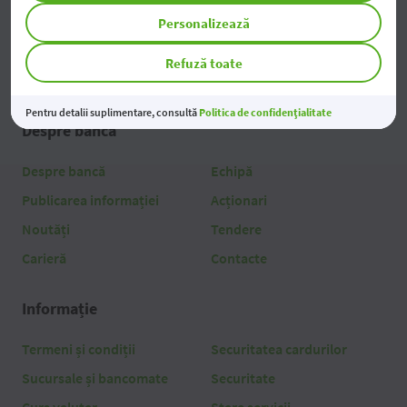
Personalizează
Economii și investiții
Alte servicii
Leasing
Tarife
Refuză toate
Factoring & Trade Finance
Pentru detalii suplimentare, consultă
Politica de confidențialitate
Despre bancă
Despre bancă
Echipă
Publicarea informației
Acționari
Noutăți
Tendere
Carieră
Contacte
Informație
Termeni și condiții
Securitatea cardurilor
Sucursale și bancomate
Securitate