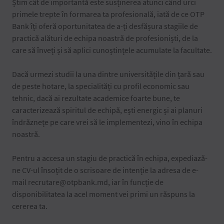
Știm cât de importantă este susținerea atunci când urci
primele trepte în formarea ta profesională, iată de ce OTP
Bank îți oferă oportunitatea de a-ți desfășura stagiile de
practică alături de echipa noastră de profesioniști, de la
care să înveți și să aplici cunoștințele acumulate la facultate.
Dacă urmezi studii la una dintre universitățile din țară sau
de peste hotare, la specialități cu profil economic sau
tehnic, dacă ai rezultate academice foarte bune, te
caracterizează spiritul de echipă, ești energic și ai planuri
îndrăznețe pe care vrei să le implementezi, vino în echipa
noastră.
Pentru a accesa un stagiu de practică în echipa, expediază-
ne CV-ul însoțit de o scrisoare de intenție la adresa de e-
mail recrutare@otpbank.md, iar în funcție de
disponibilitatea la acel moment vei primi un răspuns la
cererea ta.