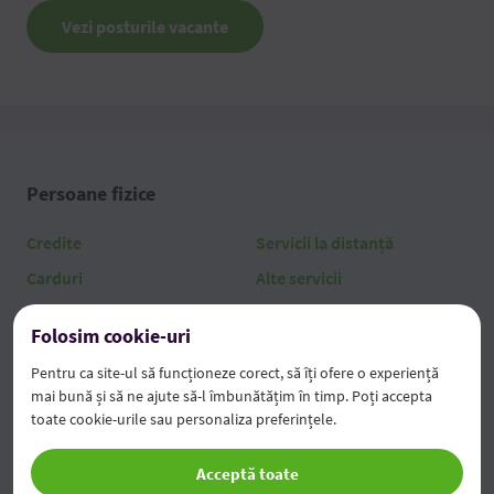
Vezi posturile vacante
Persoane fizice
Credite
Servicii la distanță
Carduri
Alte servicii
Deservire curentă
Tarife
Folosim cookie-uri
Depozite și economii
Pentru ca site-ul să funcționeze corect, să îți ofere o experiență
mai bună și să ne ajute să-l îmbunătățim în timp. Poți accepta
Persoane juridice
toate cookie-urile sau personaliza preferințele.
Credite
AgroFabrica
Acceptă toate
Activitate curentă
Servicii la distanță