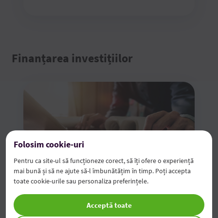
Finanțarea investițiilor
Folosim cookie-uri
Pentru ca site-ul să funcționeze corect, să îți ofere o experiență
Credite pentru investiții
mai bună și să ne ajute să-l îmbunătățim în timp. Poți accepta
toate cookie-urile sau personaliza preferințele.
Credite în MDL, USD sau EURO
Acceptă toate
Până la 100% din valoarea proiectului