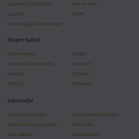
Economii și investiții
Alte servicii
Leasing
Tarife
Factoring & Trade Finance
Despre bancă
Despre bancă
Echipă
Publicarea informației
Acționari
Noutăți
Tendere
Carieră
Contacte
Informație
Termeni și condiții
Securitatea cardurilor
Sucursale și bancomate
Securitate
Curs valutar
Stare servicii