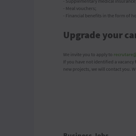
- Supplementary medical insurance
- Meal vouchers;
- Financial benefits in the form of 
Upgrade your ca
We invite you to apply to
recrutare
If you have not identified a vacancy 
new projects, we will contact you. 
Business Jobs