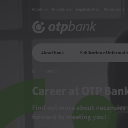
About us
Individuals
Legal entities
Promotions
About bank
Publication of informati
Career
Career
Главная
Career at OTP Ban
Find out more about vacancies 
forward to meeting you!