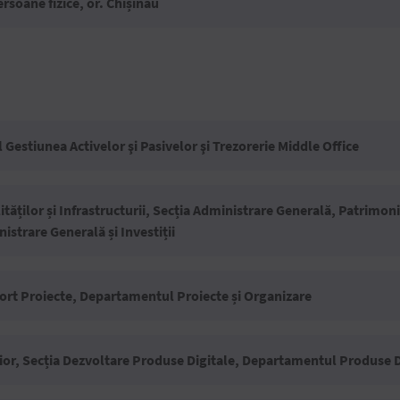
rsoane fizice, or. Chișinău
Gestiunea Activelor şi Pasivelor şi Trezorerie Middle Office
ăților și Infrastructurii, Secția Administrare Generală, Patrimoniu 
istrare Generală și Investiții
port Proiecte, Departamentul Proiecte și Organizare
or, Secția Dezvoltare Produse Digitale, Departamentul Produse D