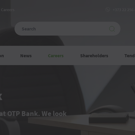
Сareers
+373 22 256
on
News
Careers
Shareholders
Tend
k
at OTP Bank. We look