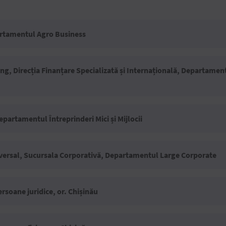
rtamentul Agro Business
ing, Direcția Finanțare Specializată și Internațională, Departamen
epartamentul Întreprinderi Mici și Mijlocii
iversal, Sucursala Corporativă, Departamentul Large Corporate
rsoane juridice, or. Chișinău