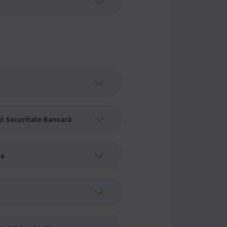
l Securitate Bancară
le