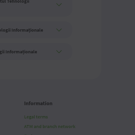
tul Tehnologii
ologii Informaționale
gii Informaționale
Information
Legal terms
ATM and branch network