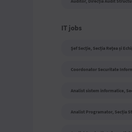
Auditor, Direcția Audit Struct
IT jobs
Şef Secţie, Secția Reţea și E
Coordonator Securitate Inform
Analist sistem informatice, Se
Analist Programator, Secția S