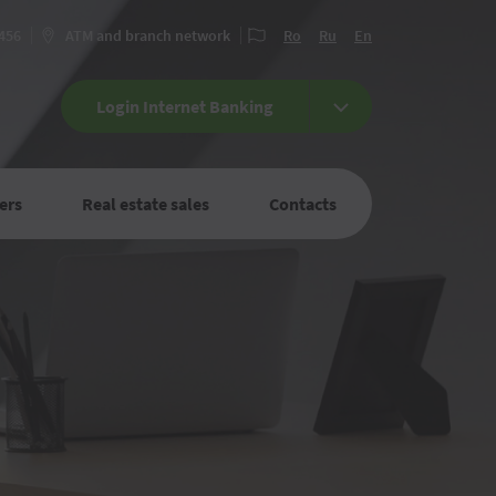
 456
ATM and branch network
Ro
Ru
En
Login Internet Banking
ers
Real estate sales
Contacts