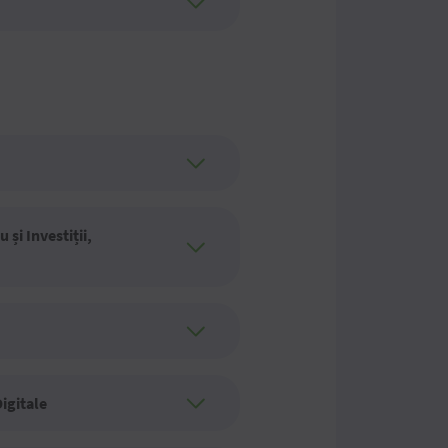
și Investiții,
igitale