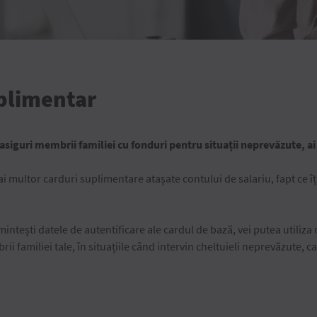
uplimentar
ă asiguri membrii familiei cu fonduri pentru situații neprevăzute, ai
i multor carduri suplimentare atașate contului de salariu, fapt ce îț
 amintești datele de autentificare ale cardul de bază, vei putea utiliza
i familiei tale, în situațiile când intervin cheltuieli neprevăzute, 