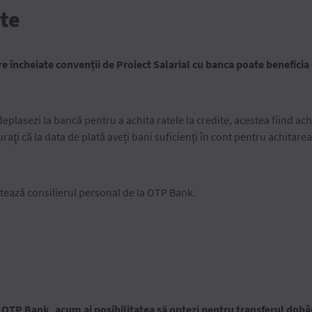
ite
re încheiate convenții de Proiect Salarial cu banca poate beneficia
plasezi la bancă pentru a achita ratele la credite, acestea fiind ach
guraţi că la data de plată aveți bani suficienți în cont pentru achitar
ctează consilierul personal de la OTP Bank.
OTP Bank, acum ai posibilitatea să optezi pentru transferul dobânzi