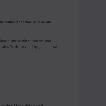
 de reduceri speciale la dobânda
itate automat din contul de salariu.
ea ratei. Pentru această opțiune, nu se
i direct la cardul salarial.