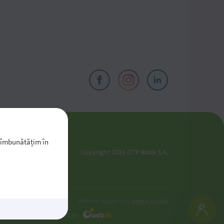
-l îmbunătățim în
Copyright 2026 OTP Bank S.A.
oldova
Website support by
amigo.studio
Developed by