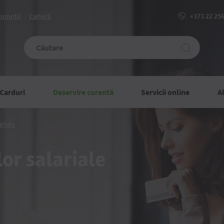
romoții
Carieră
+373 22 25
Carduri
Deservire curentă
Servicii online
Al
Beneficiile
ariale
cardurilor
salariale
lor salariale