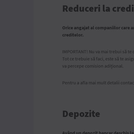
Reduceri la cred
Orice angajat al companiilor care a
creditelor.
IMPORTANT! Nu va mai trebui să te de
Tot ce trebuie să faci, este să te asi
va percepe comision adițional.
Pentru a afla mai mult detalii conta
Depozite
Având un depozit bancar deschis la 