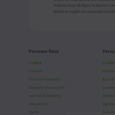
Trebuie doar să depui la bancă o ce
detalii te rugăm să contactezi consi
Persoane fizice
Persoa
Credite
Credit
Carduri
Activit
Deservire curentă
Economi
Depozite și economii
Leasin
Servicii la distanță
Factor
Alte servicii
AgroFa
Tarife
Servici