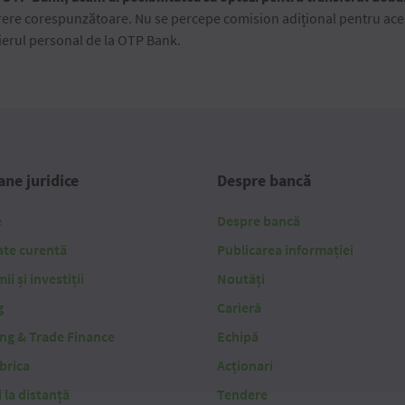
rere corespunzătoare. Nu se percepe comision adițional pentru acea
lierul personal de la OTP Bank.
ne juridice
Despre bancă
e
Despre bancă
ate curentă
Publicarea informației
i și investiții
Noutăți
g
Carieră
ing & Trade Finance
Echipă
brica
Acționari
i la distanță
Tendere