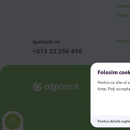
Alte ser
Tarife
Vreau s
Apelează-ne
+373 22 256 456
Folosim cook
Termeni
Pentru ca site-ul 
timp. Poți accepta
Exercita
Preferi
Pentru detalii supl
This site