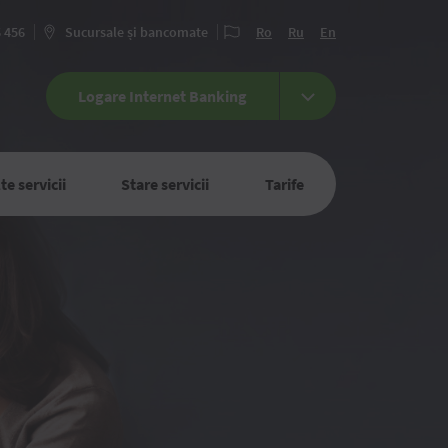
6 456
Sucursale și bancomate
Ro
Ru
En
Logare Internet Banking
te servicii
Stare servicii
Tarife