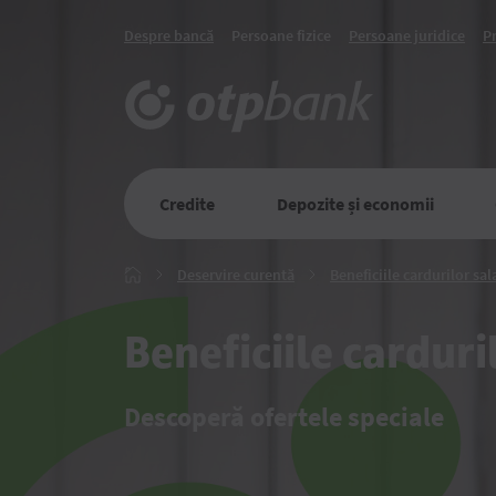
Despre bancă
Persoane fizice
Persoane juridice
P
Credite
Depozite și economii
Deservire
Deservire curentă
Beneficiile cardurilor sal
Главная
curentă
Beneficiile carduri
Descoperă ofertele speciale