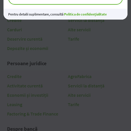
Persoane fizice
Pentru detalii suplimentare, consultă
Politica de confidențialitate
Credite
Servicii la distanță
Carduri
Alte servicii
Deservire curentă
Tarife
Depozite și economii
Persoane juridice
Credite
AgroFabrica
Activitate curentă
Servicii la distanță
Economii și investiții
Alte servicii
Leasing
Tarife
Factoring & Trade Finance
Despre bancă