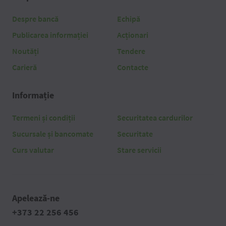
Despre bancă
Echipă
Publicarea informației
Acționari
Noutăți
Tendere
Carieră
Contacte
Informație
Termeni și condiții
Securitatea cardurilor
Sucursale și bancomate
Securitate
Curs valutar
Stare servicii
Apelează-ne
+373 22 256 456