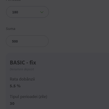
Suma
BASIC - fix
Denumire depozit
Rata dobânzii
5.5 %
Tipul perioadei (zile)
30