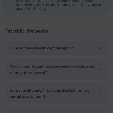
deschise prin OTP Internet și Mobile Banking. Pentru
a
t
depozitele deschise în sucursalele OTP Bank, se va aplica
p
a
rata dobânzii redusă.
l
l
ă
p
ț
l
i
ă
l
ț
Întrebări frecvente
o
i
r
Cum pot deschide un cont de depozit?
S
e
p
t
Ce documente sunt necesare pentru deschiderea
e
unui cont de depozit?
m
b
r
i
e
Care este diferența între depozitul la termen și
.
contul de economii?
2
6
O