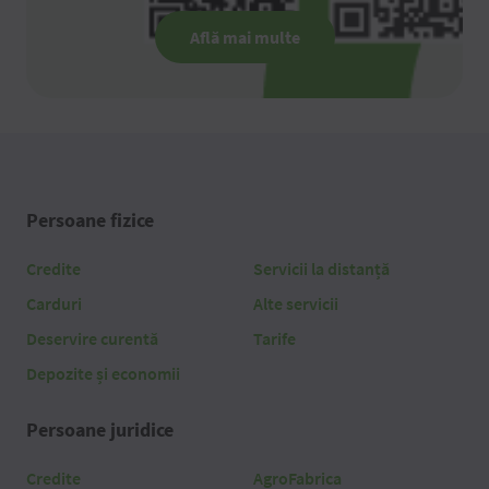
Află mai multe
Persoane fizice
Credite
Servicii la distanță
Carduri
Alte servicii
Deservire curentă
Tarife
Depozite și economii
Persoane juridice
Credite
AgroFabrica