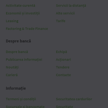
Activitate curentă
Servicii la distanță
Economii și investiții
Alte servicii
Leasing
Tarife
Factoring & Trade Finance
Despre bancă
Despre bancă
Echipă
Publicarea informației
Acționari
Noutăți
Tendere
Carieră
Contacte
Informație
Termeni și condiții
Securitatea cardurilor
Sucursale și bancomate
Securitate