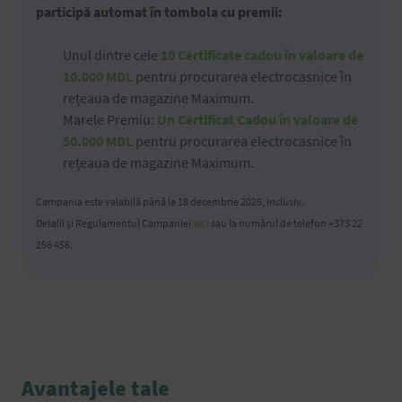
participă automat în tombola cu premii:
Unul dintre cele
10 Certificate cadou în valoare de
10.000 MDL
pentru procurarea electrocasnice în
rețeaua de magazine Maximum.
Marele Premiu:
Un Certificat Cadou în valoare de
50.000 MDL
pentru procurarea electrocasnice în
rețeaua de magazine Maximum.
Campania este valabilă până la 18 decembrie 2026, inclusiv.
Detalii și Regulamentul Campaniei
aici
sau la numărul de telefon +373 22
256 456.
Avantajele tale