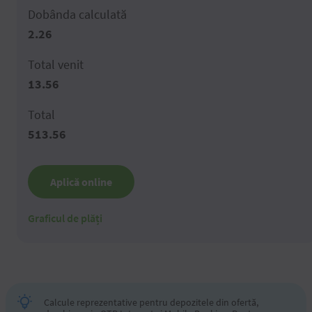
Dobânda calculată
2.26
Total venit
13.56
Total
513.56
Aplică online
Graficul de plăți
S
u
T
Calcule reprezentative pentru depozitele din ofertă,
m
o