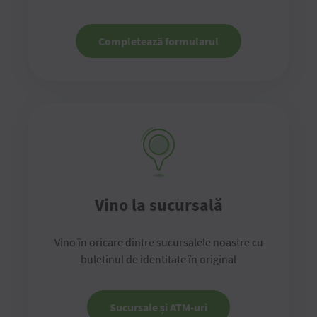
Completează formularul
Vino la sucursală
Vino în oricare dintre sucursalele noastre cu
buletinul de identitate în original
Sucursale și ATM-uri