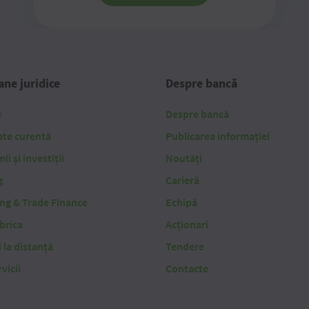
ne juridice
Despre bancă
e
Despre bancă
ate curentă
Publicarea informației
i și investiții
Noutăți
g
Carieră
ing & Trade Finance
Echipă
brica
Acționari
i la distanță
Tendere
vicii
Contacte