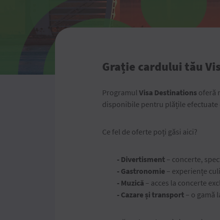
Grație cardului tău Vi
Programul
Visa Destinations
oferă r
disponibile pentru plățile efectuate
Ce fel de oferte poți găsi aici?
- Divertisment
– concerte, specta
- Gastronomie
– experiențe cul
- Muzică
– acces la concerte ex
- Cazare
și transport
– o gamă la