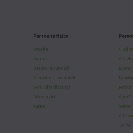
Persoane fizice
Persoa
Credite
Credit
Carduri
Activit
Deservire curentă
Economi
Depozite și economii
Leasin
Servicii la distanță
Factor
Alte servicii
AgroFa
Tarife
Servici
Alte ser
Tarife