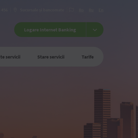
6 456
Sucursale și bancomate
Ro
Ru
En
Logare Internet Banking
te servicii
Stare servicii
Tarife