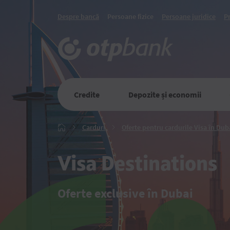
Despre bancă
Persoane fizice
Persoane juridice
P
Credite
Depozite și economii
Carduri
Carduri
Oferte pentru cardurile Visa în Dub
Главная
Visa Destinations
Oferte exclusive în Dubai