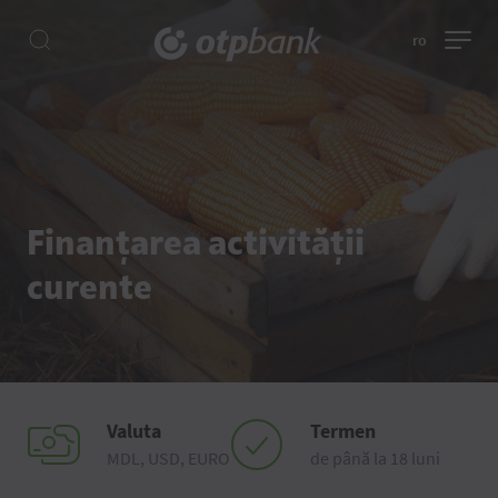
ro
Finanțarea activității
curente
Valuta
Termen
MDL, USD, EURO
de până la 18 luni