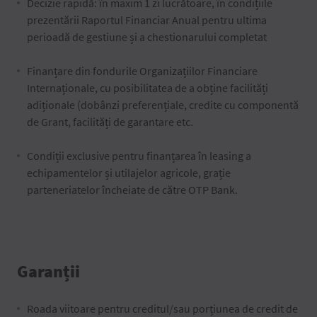
Decizie rapidă: în maxim 1 zi lucrătoare, în condițiile
prezentării Raportul Financiar Anual pentru ultima
perioadă de gestiune și a chestionarului completat
Finanțare din fondurile Organizațiilor Financiare
Internaționale, cu posibilitatea de a obține facilități
adiționale (dobânzi preferențiale, credite cu componentă
de Grant, facilități de garantare etc.
Condiții exclusive pentru finanțarea în leasing a
echipamentelor și utilajelor agricole, grație
parteneriatelor încheiate de către OTP Bank.
Garanții
Roada viitoare pentru creditul/sau porțiunea de credit de