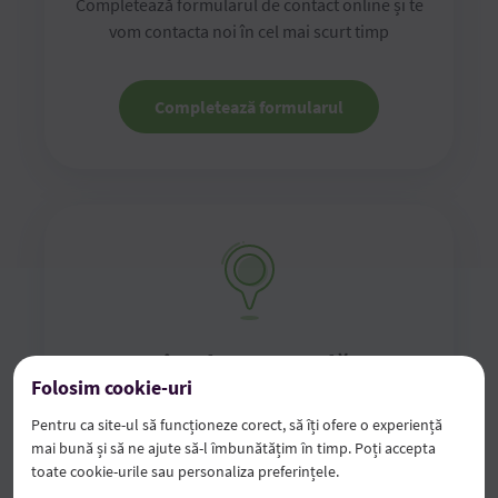
Completează formularul de contact online și te
vom contacta noi în cel mai scurt timp
Completează formularul
Vino la sucursală
Folosim cookie-uri
Vino în oricare dintre sucursalele noastre cu
Pentru ca site-ul să funcționeze corect, să îți ofere o experiență
mai bună și să ne ajute să-l îmbunătățim în timp. Poți accepta
buletinul de identitate în original
toate cookie-urile sau personaliza preferințele.