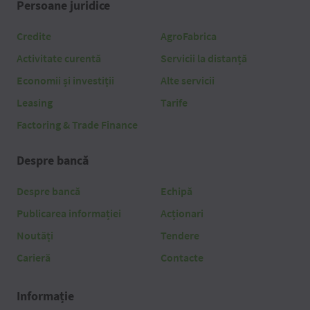
Persoane juridice
Credite
AgroFabrica
Activitate curentă
Servicii la distanță
Economii și investiții
Alte servicii
Leasing
Tarife
Factoring & Trade Finance
Despre bancă
Despre bancă
Echipă
Publicarea informației
Acționari
Noutăți
Tendere
Carieră
Contacte
Informație