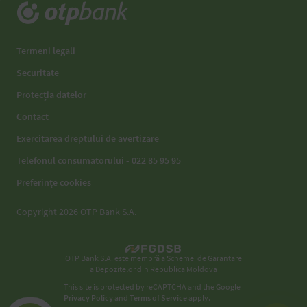
Termeni legali
Securitate
Protecția datelor
Contact
Exercitarea dreptului de avertizare
Telefonul consumatorului - 022 85 95 95
Preferințe cookies
Copyright 2026 OTP Bank S.A.
OTP Bank S.A. este membră a Schemei de Garantare
a Depozitelor din Republica Moldova
This site is protected by reCAPTCHA and the Google
Privacy Policy
and
Terms of Service
apply.