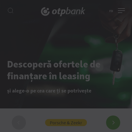
ro
Descoperă ofertele de
finanțare în leasing
și alege-o pe cea care ți se potrivește
Porsche & Zeekr
BYD 