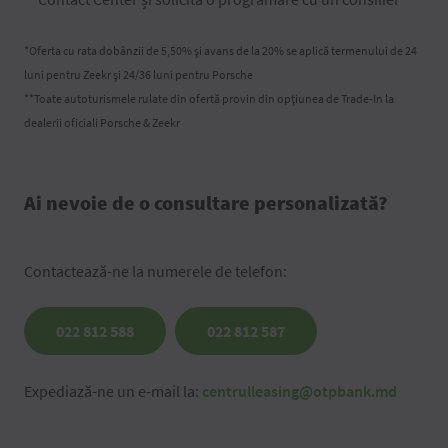
*Oferta cu rata dobânzii de 5,50% și avans de la 20% se aplică termenului de 24
luni pentru Zeekr și 24/36 luni pentru Porsche
**Toate autoturismele rulate din ofertă provin din opțiunea de Trade-In la
dealerii oficiali Porsche & Zeekr
Ai nevoie de o consultare personalizată?
Contactează-ne la numerele de telefon:
022 812 588
022 812 587
Expediază-ne un e-mail la:
centrulleasing@otpbank.md