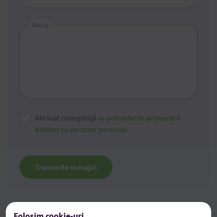
Mesaj
Am luat cunoștință
cu prevederile prelucrării
datelor cu caracter personal
.
Transmite mesajul
Folosim cookie-uri