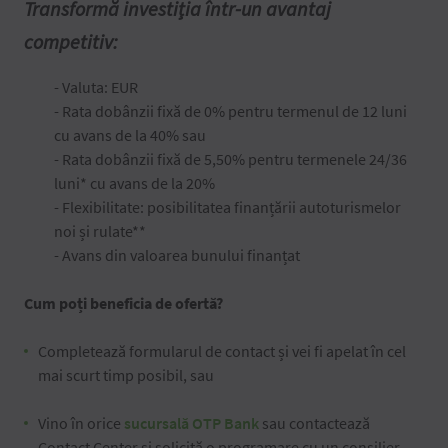
Transformă investiția într-un avantaj
competitiv:
- Valuta: EUR
- Rata dobânzii fixă de 0% pentru termenul de 12 luni
cu avans de la 40% sau
- Rata dobânzii fixă de 5,50% pentru termenele 24/36
luni* cu avans de la 20%
- Flexibilitate: posibilitatea finanțării autoturismelor
noi și rulate**
- Avans din valoarea bunului finanțat
Cum poți beneficia de ofertă?
Completează formularul de contact și vei fi apelat în cel
mai scurt timp posibil, sau
Vino în orice
sucursală OTP Bank
sau contactează
Contact Center și solicită o programare cu un consilier