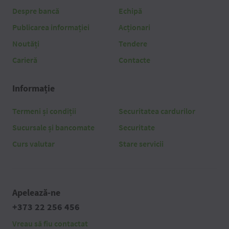
Despre bancă
Echipă
Publicarea informației
Acționari
Noutăți
Tendere
Carieră
Contacte
Informație
Termeni și condiții
Securitatea cardurilor
Sucursale și bancomate
Securitate
Curs valutar
Stare servicii
Apelează-ne
+373 22 256 456
Vreau să fiu contactat