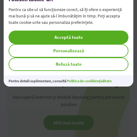
Pentru ca site-ul să funcționeze corect, să îți ofere o experiență
mai bună și să ne ajute să-l îmbunătățim în timp. Poți accepta
toate cookie-urile sau personaliza preferințele.
Acceptă toate
Personalizează
Refuză toate
Pentru detalii suplimentare, consultă
Politica de confidențialitate
OTP Internet și Mobile Banking
Descoperă Internet și Mobile Banking pentru persoane
juridice
Află mai multe