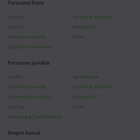
Persoane fizice
Credite
Servicii la distanță
Carduri
Alte servicii
Deservire curentă
Tarife
Depozite și economii
Persoane juridice
Credite
AgroFabrica
Activitate curentă
Servicii la distanță
Economii și investiții
Alte servicii
Leasing
Tarife
Factoring & Trade Finance
Despre bancă