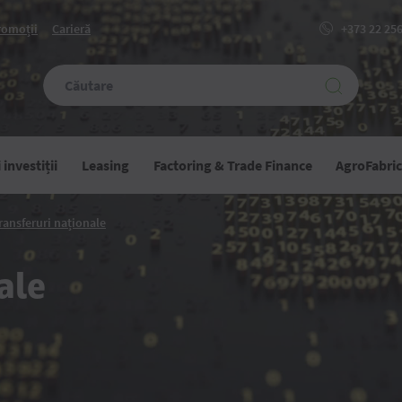
romoții
Carieră
+373 22 25
investiții
Leasing
Factoring & Trade Finance
AgroFabri
Transferuri
ransferuri naționale
naționale
ruri
ale