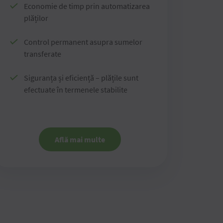
Economie de timp prin automatizarea
plăților
Control permanent asupra sumelor
transferate
Siguranța și eficiență – plățile sunt
efectuate în termenele stabilite
Află mai multe