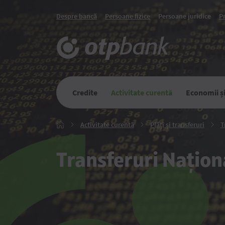
Despre bancă
Persoane fizice
Persoane juridice
P
Credite
Activitate curentă
Economii și 
Activitate
Plăți
Activitate curentă
Plăți și transferuri
T
Главная
curentă
și
transfe
Transferuri Națion