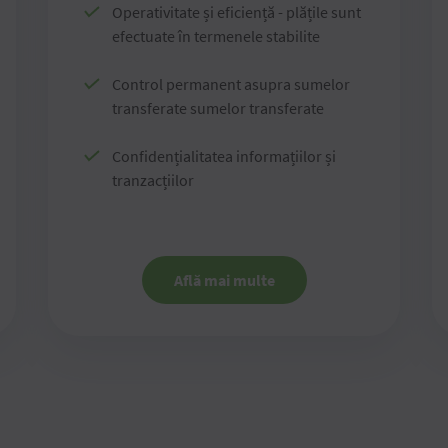
Operativitate și eficiență - plățile sunt
efectuate în termenele stabilite
Control permanent asupra sumelor
transferate sumelor transferate
Confidențialitatea informațiilor și
tranzacțiilor
Află mai multe