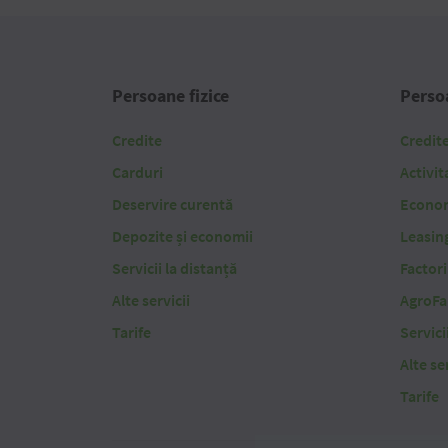
Persoane fizice
Persoa
Credite
Credit
Carduri
Activit
Deservire curentă
Economi
Depozite și economii
Leasin
Servicii la distanță
Factor
Alte servicii
AgroFa
Tarife
Servici
Alte ser
Tarife