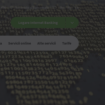
6 456
Sucursale și bancomate
Ro
Ru
En
Logare Internet Banking
ca
Servicii online
Alte servicii
Tarife