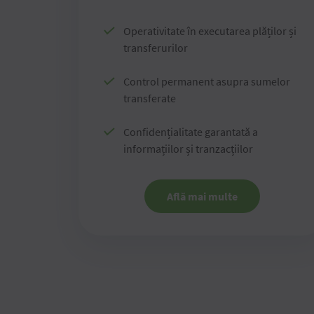
Operativitate în executarea plăților și
transferurilor
Control permanent asupra sumelor
transferate
Confidențialitate garantată a
informațiilor și tranzacțiilor
Află mai multe