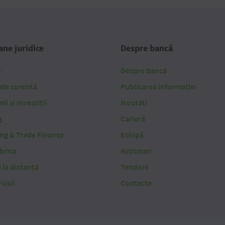
ne juridice
Despre bancă
e
Despre bancă
ate curentă
Publicarea informației
i și investiții
Noutăți
g
Carieră
ing & Trade Finance
Echipă
brica
Acționari
i la distanță
Tendere
vicii
Contacte