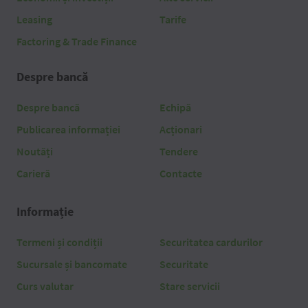
Leasing
Tarife
Factoring & Trade Finance
Despre bancă
Despre bancă
Echipă
Publicarea informației
Acționari
Noutăți
Tendere
Carieră
Contacte
Informație
Termeni și condiții
Securitatea cardurilor
Sucursale și bancomate
Securitate
Curs valutar
Stare servicii