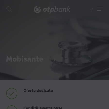
ro
Mobisante
Oferte dedicate
Condiții avantajoase