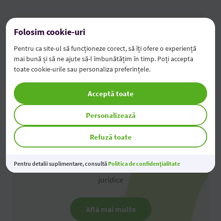
Folosim cookie-uri
Pentru ca site-ul să funcționeze corect, să îți ofere o experiență
mai bună și să ne ajute să-l îmbunătățim în timp. Poți accepta
toate cookie-urile sau personaliza preferințele.
Acceptă toate
Personalizează
Refuză toate
OTP Internet și Mobile Banking
Pentru detalii suplimentare, consultă
Politica de confidențialitate
Descoperă Internet și Mobile Banking pentru persoane
juridice
Află mai multe