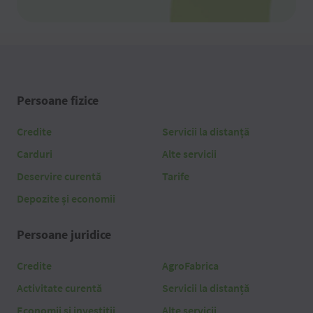
Persoane fizice
Credite
Servicii la distanță
Carduri
Alte servicii
Deservire curentă
Tarife
Depozite și economii
Persoane juridice
Credite
AgroFabrica
Activitate curentă
Servicii la distanță
Economii și investiții
Alte servicii