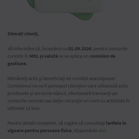
Stimați clienți,
Vă informăm că, începând cu
01.09.2026
, pentru conturile
curente în
MDL și valută
se va aplica un
comision de
gestiune
.
Rămâneți activ și beneficiați de condiții avantajoase!
Comisionul nu va fi perceput clienților care utilizează activ
produsele și serviciile băncii, efectuează tranzacții pe
conturile curente sau dețin cel puțin un cont cu activitate în
ultimele 12 luni.
Pentru detalii complete, vă rugăm să consultați
tarifele în
vigoare pentru persoane fizice
, disponibile
aici
.