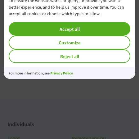
To ensure the website works properly, to provide you with a
better experience, and to help us improve it over time. You can
Modificarea tarifelor pentru Persoane Juridice
accept all cookies or choose which types to allow.
04 Aug 2026
Accept all
Economiile tale prind valoare
03 Aug 2026
Customize
Reject all
All news
For more information, see
Privacy Policy
Individuals
Loans
Remote services