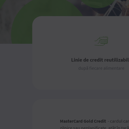
Linie de credit reutilizabi
după fiecare alimentare
MasterCard Gold Credit
- cardul car
zilnice sau neplanificate, atât în țar