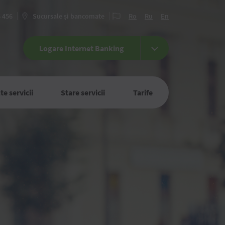
6 456
Sucursale și bancomate
Ro
Ru
En
Logare Internet Banking
te servicii
Stare servicii
Tarife