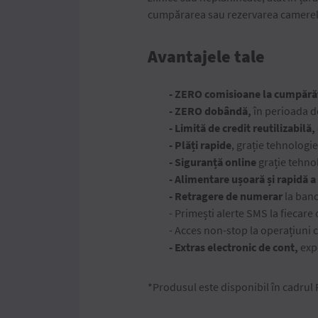
cumpărarea sau rezervarea camerelor 
Avantajele tale
- ZERO comisioane la cumpără
- ZERO dobândă,
în perioada d
- Limită de credit
reutilizabilă,
- Plăți rapide
, grație tehnologi
- Siguranță online
grație tehno
- Alimentare ușoară și rapidă a
- Retragere de numerar
la banc
- Primești alerte SMS la fieca
- Acces non-stop la operațiuni 
- Extras electronic de cont,
exp
*Produsul este disponibil în cadrul 