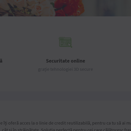
lă
Securitate online
grație tehnologiei 3D secure
e îți oferă acces la o linie de credit reutilizabilă, pentru ca tu să ai
ă, cât și în străinătate. Soluția perfectă pentru cei care călătoresc fr