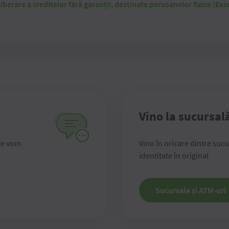
iberare a creditelor fără garanții, destinate persoanelor fizice (Exc
Vino la sucursal
te vom
Vino în oricare dintre suc
identitate în original
Sucursale și ATM-uri