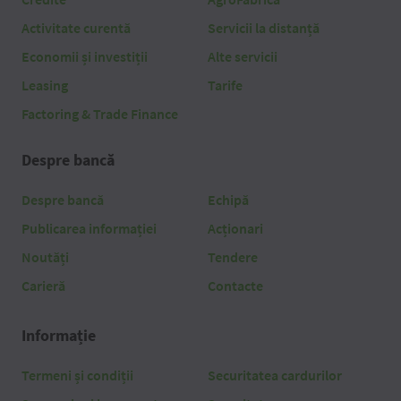
Activitate curentă
Servicii la distanță
Economii și investiții
Alte servicii
Leasing
Tarife
Factoring & Trade Finance
Despre bancă
Despre bancă
Echipă
Publicarea informației
Acționari
Noutăți
Tendere
Carieră
Contacte
Informație
Termeni și condiții
Securitatea cardurilor