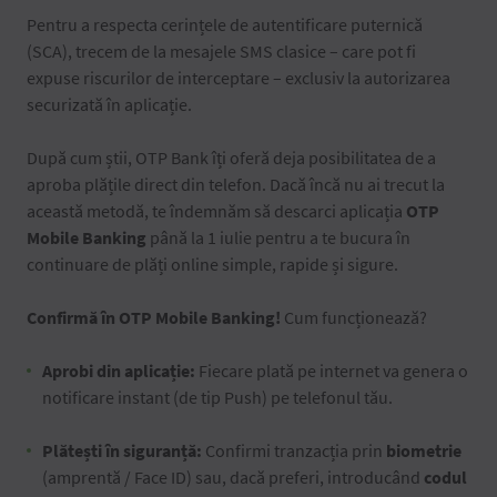
Pentru a respecta cerințele de autentificare puternică
(SCA), trecem de la mesajele SMS clasice – care pot fi
expuse riscurilor de interceptare – exclusiv la autorizarea
securizată în aplicație.
După cum știi, OTP Bank îți oferă deja posibilitatea de a
aproba plățile direct din telefon. Dacă încă nu ai trecut la
această metodă, te îndemnăm să descarci aplicația
OTP
Mobile Banking
până la 1 iulie pentru a te bucura în
continuare de plăți online simple, rapide și sigure.
Confirmă în OTP Mobile Banking!
Cum funcționează?
Aprobi din aplicație:
Fiecare plată pe internet va genera o
notificare instant (de tip Push) pe telefonul tău.
Plătești în siguranță:
Confirmi tranzacția prin
biometrie
(amprentă / Face ID) sau, dacă preferi, introducând
codul