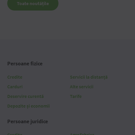
Toate noutățile
Persoane fizice
Credite
Servicii la distanță
Carduri
Alte servicii
Deservire curentă
Tarife
Depozite și economii
Persoane juridice
Credite
AgroFabrica