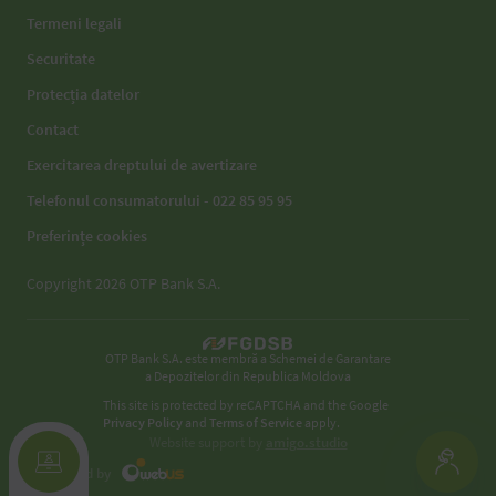
Termeni legali
Securitate
Protecția datelor
Contact
Exercitarea dreptului de avertizare
Telefonul consumatorului - 022 85 95 95
Preferințe cookies
Copyright 2026 OTP Bank S.A.
OTP Bank S.A. este membră a Schemei de Garantare
a Depozitelor din Republica Moldova
This site is protected by reCAPTCHA and the Google
Privacy Policy
and
Terms of Service
apply.
Website support by
amigo.studio
Developed by