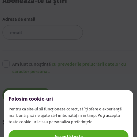
Abonează-te la știri
Adresa de email
Am luat cunoștință
cu prevederile prelucrării datelor cu
caracter personal
.
Abonează-mă
Folosim cookie-uri
Pentru ca site-ul să funcționeze corect, să îți ofere o experiență
mai bună și să ne ajute să-l îmbunătățim în timp. Poți accepta
Știri și evenimente
toate cookie-urile sau personaliza preferințele.
Acceptă toate