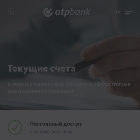
ru
Текущие счета
в леях и в валюте для быстрых и эффективных
каждодневных операций
Постоянный доступ
к вашим средствам