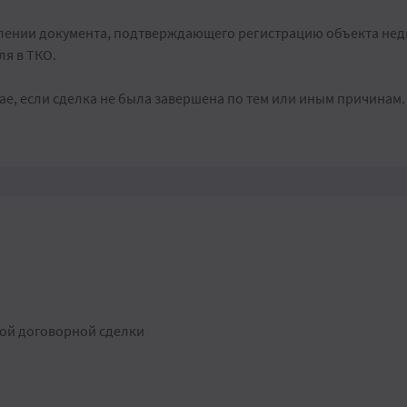
влении документа, подтверждающего регистрацию объекта нед
ля в ТКО.
чае, если сделка не была завершена по тем или иным причинам.
ой договорной сделки