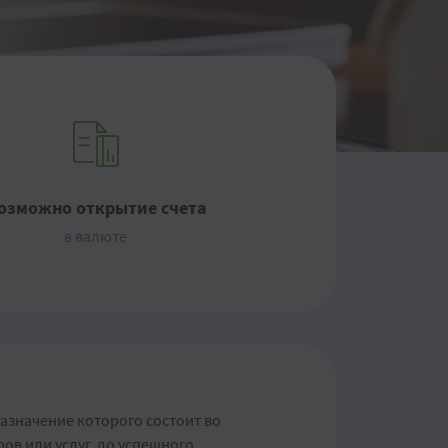
озможно открытие счета
в валюте
азначение которого состоит во
ов или услуг, до успешного