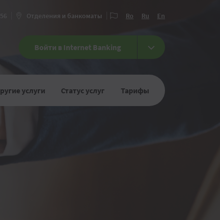
456
Отделения и банкоматы
Ro
Ru
En
Войти в Internet Banking
ругие услуги
Статус услуг
Тарифы