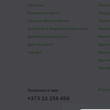
Кредиты
Класс
Банковские карты
Текущ
Текущее обслуживание
Сбере
Депозиты и сберегательные счета
Лизин
Дистанционные услуги
Factor
Другие услуги
AgroFa
Тарифы
Диста
Другие
Тариф
Я хочу
Позвоните нам
+373 22 256 456