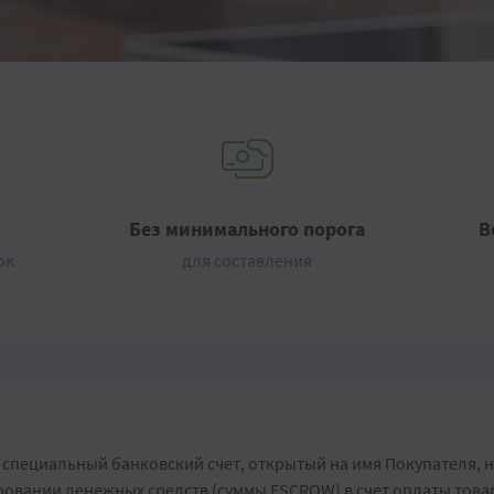
Без минимального порога
В
ок
для составления
специальный банковский счет, открытый на имя Покупателя, н
овании денежных средств (суммы ESCROW) в счет оплаты товар