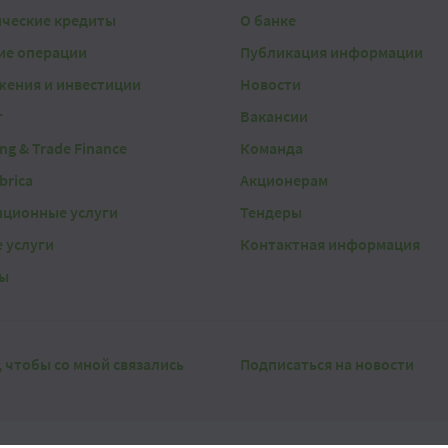
ические кредиты
О банке
ие операции
Публикация информации
жения и инвестиции
Новости
г
Вакансии
ing & Trade Finance
Команда
brica
Акционерам
нционные услуги
Тендеры
 услуги
Контактная информация
ы
, чтобы со мной связались
Подписаться на новости