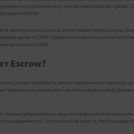
недвижимости, оказания услуг или поставки товаров. Сумма E
 Договора ESCROW.
бой трехсторонний договор, заключаемый между Банком, Пок
зования суммы ESCROW. Правом на управление счетом ESCROW 
иями Договора ESCROW.
ет Escrow?
патель желает приобрести объект недвижимости (квартиру, дом
имя Покупателя и подписывает трехсторонний договор (Догово
чет Escrow, сумма денежных средств определяется соглашением
кта недвижимости). После внесения средств, счет блокируется