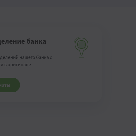
деление банка
тделений нашего банка с
и в оригинале
оматы