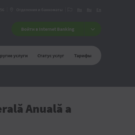
456
Отделения и банкоматы
Ro
Ru
En
Войти в Internet Banking
ругие услуги
Статус услуг
Тарифы
erală Anuală a