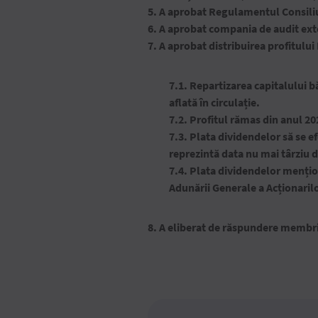
5. A aprobat Regulamentul Consili
6. A aprobat compania de audit exte
7. A aprobat distribuirea profitulu
7.1. Repartizarea capitalului 
aflată în circulație.
7.2. Profitul rămas din anul 20
7.3. Plata dividendelor să se e
reprezintă data nu mai târziu d
7.4. Plata dividendelor mențion
Adunării Generale a Acționarilo
8. A eliberat de răspundere membrii