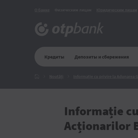
О банке
Физическим лицам
Юридическим лицам
Кредиты
Депозиты и сбережения
Noutăți
Noutăți
Informație cu privire la Adunarea G
Главная
Informație cu
Acționarilor 