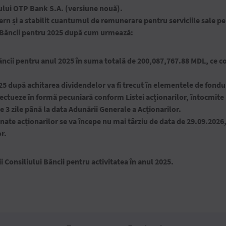
ului OTP Bank S.A. (versiune nouă).
rn și a stabilit cuantumul de remunerare pentru serviciile sale p
i Băncii pentru 2025 dup
ă cum urmează
:
băncii pentru anul 2025 în suma totală de 200,087,767.88 MDL, ce c
25 după achitarea dividendelor va fi trecut în elementele de fonduri
fectueze în formă pecuniară conform Listei acționarilor, întocmite l
e 3 zile până la data Adunării Generale a Acționarilor.
ate acționarilor se va începe nu mai târziu de data de 29.09.2026, 
r.
 Consiliului Băncii pentru activitatea în anul 2025.