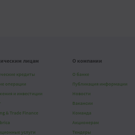
ическим лицам
О компании
ические кредиты
О банке
ие операции
Публикация информации
жения и инвестиции
Новости
г
Вакансии
ing & Trade Finance
Команда
brica
Акционерам
нционные услуги
Тендеры