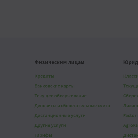
Физическим лицам
Юрид
Кредиты
Класс
Банковские карты
Текущ
Текущее обслуживание
Сбере
Депозиты и сберегательные счета
Лизин
Дистанционные услуги
Factor
Другие услуги
AgroFa
Тарифы
Диста