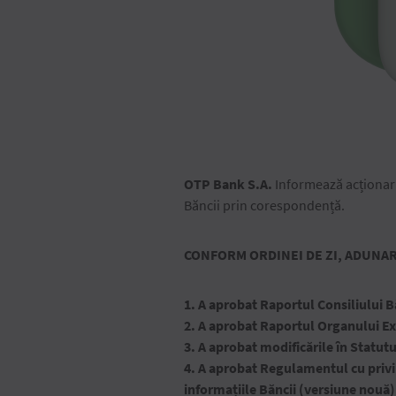
OTP Bank S.A.
Informează acționarii
Băncii prin corespondență.
CONFORM ORDINEI DE ZI, ADUNA
1. A aprobat Raportul Consiliului Băn
2. A aprobat Raportul Organului Exec
3. A aprobat modificările în Statutu
4. A aprobat Regulamentul cu privir
informațiile Băncii (versiune nouă)