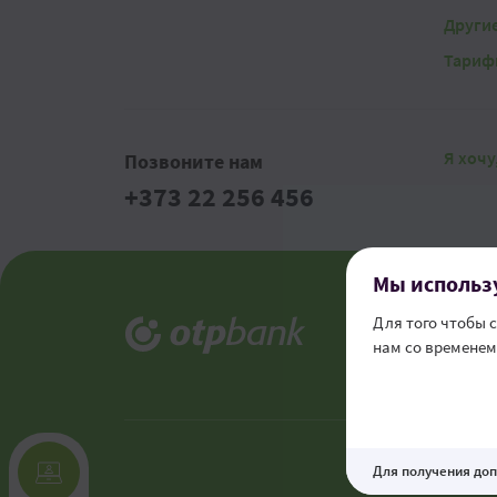
Другие
Тариф
Я хочу
Позвоните нам
+373 22 256 456
Мы использу
Юридич
Для того чтобы 
Канал 
нам со временем 
Телефон
Для получения до
This site