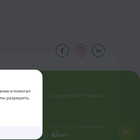
ты
ание и помогал
Copyright 2026 OTP Bank S.A.
ипы разрешить.
ики
Website support by
amigo.studio
Developed by