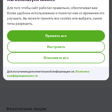
Для того чтобы сайт работал правильно, обеспечивал вам
более удобное использование и помогал нам со временем его
Modificarea tarifelor pentru Persoane Juridice
улучшать. Вы можете принять все cookies или выбрать, какие
04 Aug 2026
типы разрешить.
Economiile tale prind valoare
Принять все
03 Aug 2026
Настроить
Отклонить все
Все новости
Для получения дополнительной информации см.
Политика
конфиденциальности
Физическим лицам