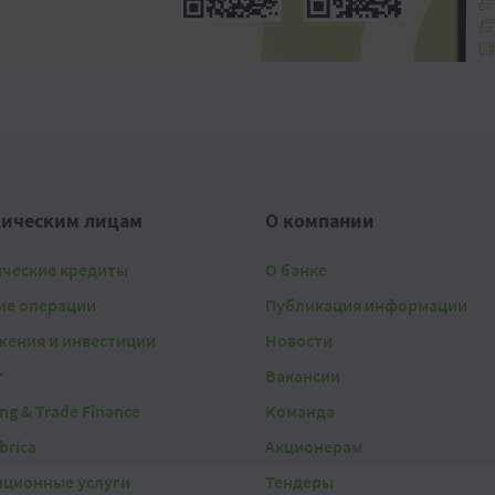
ическим лицам
О компании
ические кредиты
О банке
ие операции
Публикация информации
жения и инвестиции
Новости
г
Вакансии
ing & Trade Finance
Команда
brica
Акционерам
нционные услуги
Тендеры