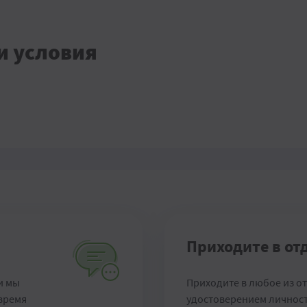
и условия
Приходите в от
и мы
Приходите в любое из о
 время
удостоверением личност