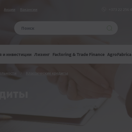
Акции
Вакансии
+373 22 256 
 и инвестиции
Лизинг
Factoring & Trade Finance
AgroFabrica
Финансирование
Классические
ельности
Классические кредиты
текущей
кредиты
деятельности
едиты