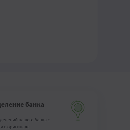
деление банка
тделений нашего банка с
и в оригинале