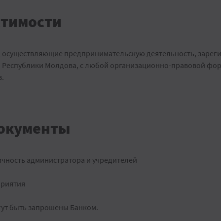
стимости
 осуществляющие предпринимательскую деятельность, зареги
 Республики Молдова, с любой организационно-правовой фор
в.
окументы
чность администратора и учредителей
приятия
гут быть запрошены Банком.