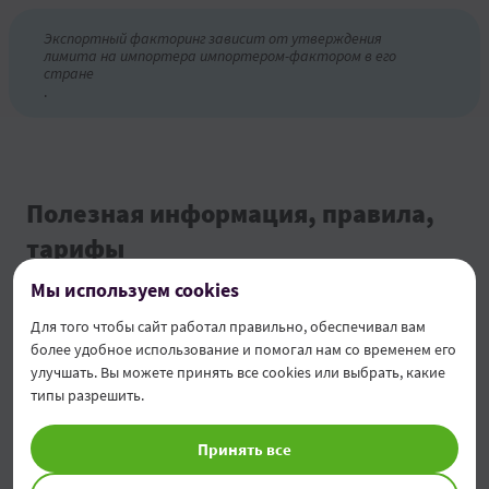
Экспортный факторинг зависит от утверждения
лимита на импортера импортером-фактором в его
стране
.
Полезная информация, правила,
тарифы
Мы используем cookies
Общие условия выдачи банковских гарантий и
Для того чтобы сайт работал правильно, обеспечивал вам
аккредитивов
более удобное использование и помогал нам со временем его
улучшать. Вы можете принять все cookies или выбрать, какие
Общие банковские условия
типы разрешить.
Тарифы для юридических лиц
Принять все