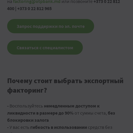
на
factoring@otpbank.md
или позвоните
+373 0 22 812
400 | +373 0 22 812 965
Запрос поддержки по эл. почте
Связаться с специалистом
Почему стоит выбрать экспортный
факторинг?
-
Воспользуйтесь
немедленным доступом к
ликвидности в размере до 90%
от суммы счета,
без
блокировки залога
-
У вас есть
гибкость в использовании
средств без