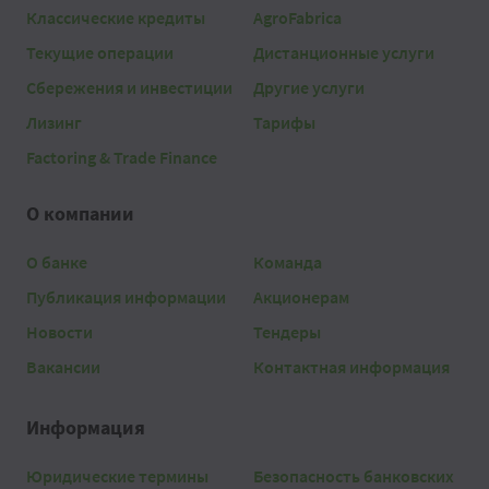
Классические кредиты
AgroFabrica
Текущие операции
Дистанционные услуги
Сбережения и инвестиции
Другие услуги
Лизинг
Тарифы
Factoring & Trade Finance
О компании
О банке
Команда
Публикация информации
Акционерам
Новости
Тендеры
Вакансии
Контактная информация
Информация
Юридические термины
Безопасность банковских