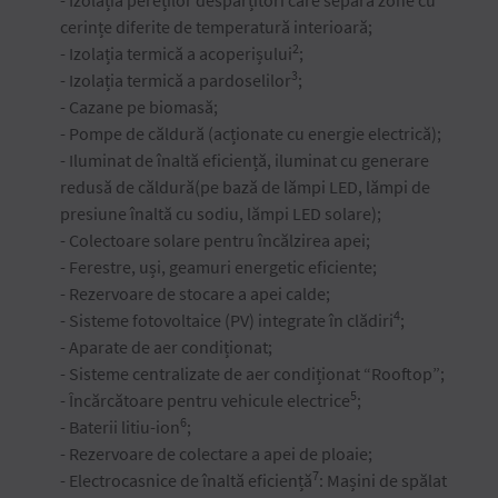
- Izolația pereților despărțitori care separă zone cu
cerințe diferite de temperatură interioară;
2
- Izolația termică a acoperișului
;
3
- Izolația termică a pardoselilor
;
- Cazane pe biomasă;
- Pompe de căldură (acționate cu energie electrică);
- Iluminat de înaltă eficiență, iluminat cu generare
redusă de căldură(pe bază de lămpi LED, lămpi de
presiune înaltă cu sodiu, lămpi LED solare);
- Colectoare solare pentru încălzirea apei;
- Ferestre, uși, geamuri energetic eficiente;
- Rezervoare de stocare a apei calde;
4
- Sisteme fotovoltaice (PV) integrate în clădiri
;
- Aparate de aer condiționat;
- Sisteme centralizate de aer condiționat “Rooftop”;
5
- Încărcătoare pentru vehicule electrice
;
6
- Baterii litiu-ion
;
- Rezervoare de colectare a apei de ploaie;
7
- Electrocasnice de înaltă eficiență
: Mașini de spălat