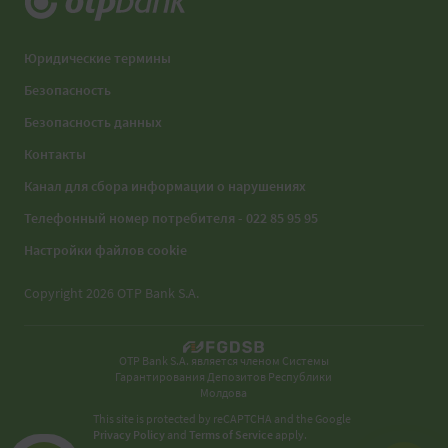
Юридические термины
Безопасность
Безопасность данных
Контакты
Канал для сбора информации о нарушениях
Телефонный номер потребителя - 022 85 95 95
Настройки файлов cookie
Copyright 2026 OTP Bank S.A.
OTP Bank S.A. является членом Системы
Гарантирования Депозитов Республики
Молдова
This site is protected by reCAPTCHA and the Google
Privacy Policy
and
Terms of Service
apply.