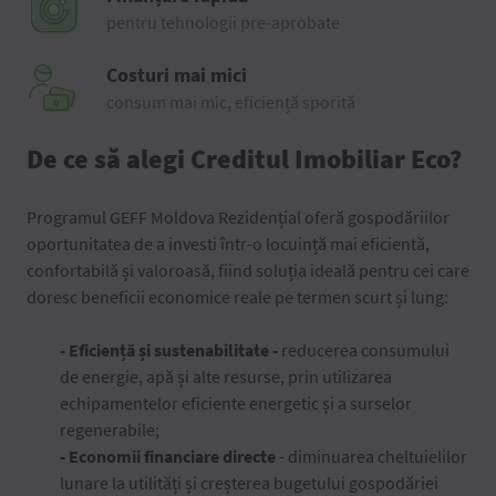
pentru tehnologii pre-aprobate
Costuri mai mici
consum mai mic, eficiență sporită
De ce să alegi Creditul Imobiliar Eco?
Programul GEFF Moldova Rezidențial oferă gospodăriilor
oportunitatea de a investi într-o locuință mai eficientă,
confortabilă și valoroasă, fiind soluția ideală pentru cei care
doresc beneficii economice reale pe termen scurt și lung:
- Eficiență și sustenabilitate
-
reducerea consumului
de energie, apă și alte resurse, prin utilizarea
echipamentelor eficiente energetic și a surselor
regenerabile;
- Economii financiare directe
- diminuarea cheltuielilor
lunare la utilități și creșterea bugetului gospodăriei