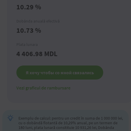
10.29
%
Dobânda anuală efectivă
10.73
%
Plata lunara
4 406.98
MDL
Я хочу чтобы со мной связались
Vezi graficul de rambursare
Exemplu de calcul: pentru un credit în suma de 1 000 000 lei,
cu o dobândă flotantă de 10,29% anual, pe un termen de
180 luni, plata lunară consitituie 10 931,26 lei, Dobânda