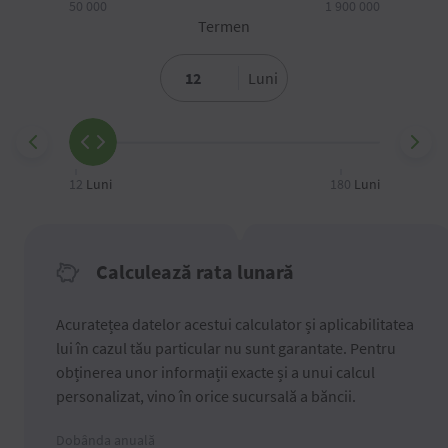
50 000
1 900 000
Termen
Luni
12
Luni
180
Luni
Calculează rata lunară
Acuratețea datelor acestui calculator și aplicabilitatea
lui în cazul tău particular nu sunt garantate. Pentru
obținerea unor informații exacte și a unui calcul
personalizat, vino în orice sucursală a băncii.
Dobânda anuală