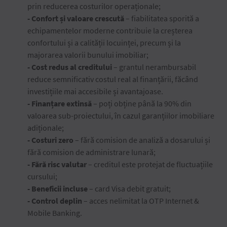
prin reducerea costurilor operaționale;
- Confort și valoare crescută
– fiabilitatea sporită a
echipamentelor moderne contribuie la creșterea
confortului și a calității locuinței, precum și la
majorarea valorii bunului imobiliar;
- Cost redus al creditului
– grantul nerambursabil
reduce semnificativ costul real al finanțării, făcând
investițiile mai accesibile și avantajoase.
- Finanțare extinsă
– poți obține până la 90% din
valoarea sub-proiectului, în cazul garanțiilor imobiliare
adiționale;
- Costuri zero
– fără comision de analiză a dosarului și
fără comision de administrare lunară;
- Fără risc valutar
– creditul este protejat de fluctuațiile
cursului;
- Beneficii incluse
– card Visa debit gratuit;
- Control deplin
– acces nelimitat la OTP Internet &
Mobile Banking.