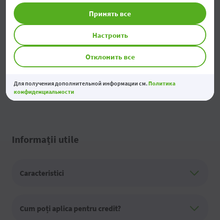
4. Această măsură nu se aplică apartamentelor individuale din clădirile cu
Принять все
mai multe apartamente; aceasta trebuie implementată la nivelul întregii
clădiri.
Настроить
5. Vehiculele electrice nu sunt eligibile în cadrul facilității.
6. Numai în cazul dacă acestea sunt combinate cu un sistem PV.
Отклонить все
7. Permise numai în limita de 10% din costul total al proiectului, care
include măsurile de eficiență energetică/energie regenerabilă menționate
Для получения дополнительной информации см.
Политика
mai sus și electrocasnicele.
конфиденциальности
Informații utile
Caracteristici
Cum poți aplica pentru credit?