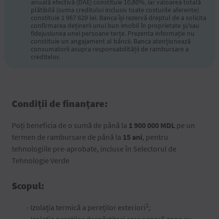
anuală efectivă (DAE) constituie 10,80%, iar valoarea totală
plătibilă (suma creditului inclusiv toate costurile aferente)
constituie 1 967 629 lei. Banca își rezervă dreptul de a solicita
confirmarea deținerii unui bun imobil în proprietate și/sau
fidejusiunea unei persoane terțe. Prezenta informație nu
constituie un angajament al băncii. Banca atenționează
consumatorii asupra responsabilității de rambursare a
creditelor.
Condiții de finanțare:
Poți beneficia de o sumă de până la
1 900 000 MDL
pe un
termen de rambursare de până la
15 ani
, pentru
tehnologiile pre-aprobate, incluse în Selectorul de
Tehnologie Verde
Scopul:
1
- Izolația termică a pereților exteriori
;