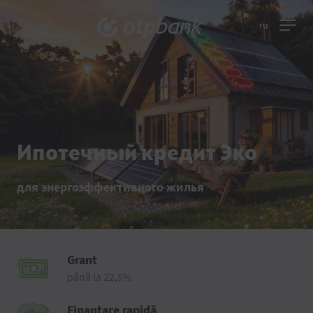
ru
Ипотечный кредит Эко
для энергоэффективного жилья
Grant
până la 22,5%
Finanțare rapidă