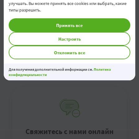
улучшать. Вы можете принять все cookies или выбрать, какие
вкладов физических лиц
типы разрешить.
Вклады физических лиц гарантируются до уровня
Принять все
покрытия в 200 000 леев.
Настроить
Брошюра FGDSB
Отклонить все
Информационная форма для вкладчиков
Для получения дополнительной информации см.
Политика
конфиденциальности
Свяжитесь с нами онлайн