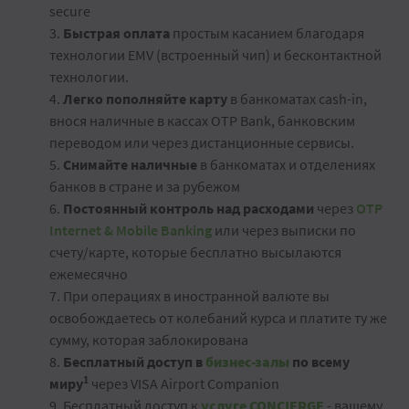
secure
3.
Быстрая оплата
простым касанием благодаря
технологии EMV (встроенный чип) и бесконтактной
технологии.
4.
Легко пополняйте карту
в банкоматах cash-in,
внося наличные в кассах OTP Bank, банковским
переводом или через дистанционные сервисы.
5.
Снимайте наличные
в банкоматах и отделениях
банков в стране и за рубежом
6.
Постоянный контроль над расходами
через
OTP
Internet & Mobile Banking
или через выписки по
счету/карте, которые бесплатно высылаются
ежемесячно
7. При операциях в иностранной валюте вы
освобождаетесь от колебаний курса и платите ту же
сумму, которая заблокирована
8.
Бесплатный доступ в
бизнес-залы
по всему
1
миру
через VISA Airport Companion
9. Бесплатный доступ к
услуге CONCIERGE
- вашему