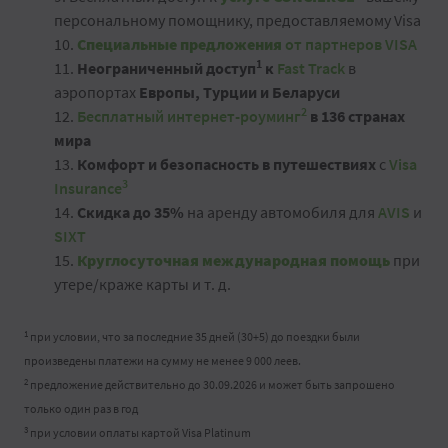
персональному помощнику, предоставляемому Visa
10.
Специальные предложения
от партнеров VISA
1
11.
Неограниченный доступ
к
Fast Track
в
аэропортах
Европы, Турции и Беларуси
2
12.
Бесплатный интернет-роуминг
в 136 странах
мира
13.
Комфорт и безопасность в путешествиях
с
Visa
3
Insurance
14.
Скидка до 35%
на аренду автомобиля для
AVIS
и
SIXT
15.
Круглосуточная международная помощь
при
утере/краже карты и т. д.
1
при условии, что за последние 35 дней (30+5) до поездки были
произведены платежи на сумму не менее 9 000 леев.
2
предложение действительно до 30.09.2026 и может быть запрошено
только один раз в год
3
при условии оплаты картой Visa Platinum